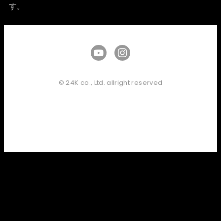
す。
© 24K co., Ltd. allright reserved